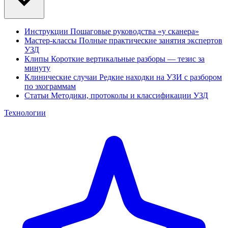
Инструкции
Пошаговые руководства «у сканера»
Мастер-классы
Полные практические занятия экспертов
УЗД
Клипы
Короткие вертикальные разборы — тезис за
минуту
Клинические случаи
Редкие находки на УЗИ с разбором
по эхограммам
Статьи
Методики, протоколы и классификации УЗД
Технологии