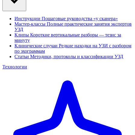
Инструкции
Пошаговые руководства «у сканера»
Мастер-классы
Полные практические занятия экспертов
УЗД
Клипы
Короткие вертикальные разборы — тезис за
минуту
Клинические случаи
Редкие находки на УЗИ с разбором
по эхограммам
Статьи
Методики, протоколы и классификации УЗД
Технологии