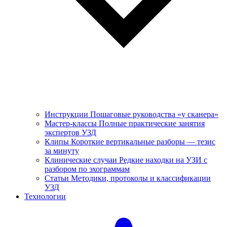
Инструкции
Пошаговые руководства «у сканера»
Мастер-классы
Полные практические занятия
экспертов УЗД
Клипы
Короткие вертикальные разборы — тезис
за минуту
Клинические случаи
Редкие находки на УЗИ с
разбором по эхограммам
Статьи
Методики, протоколы и классификации
УЗД
Технологии