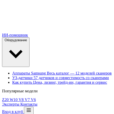
ИИ-помощник
Оборудование
Аппараты Samsung
Весь каталог — 12 моделей сканеров
УЗ-датчики
57 датчиков и совместимость со сканерами
Как купить
Цена, лизинг, трейд-ин, гарантия и сервис
Популярные модели
Z20
W10
V8
V7
V6
Эксперты
Контакты
Вход в клуб