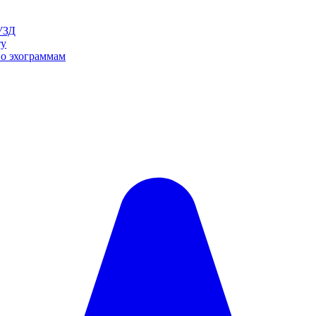
УЗД
ту
по эхограммам