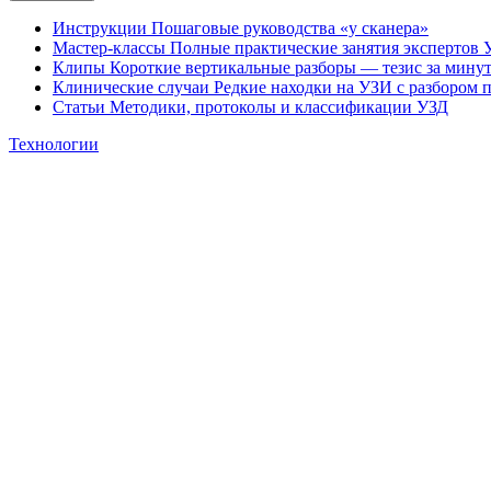
Инструкции
Пошаговые руководства «у сканера»
Мастер-классы
Полные практические занятия экспертов 
Клипы
Короткие вертикальные разборы — тезис за мину
Клинические случаи
Редкие находки на УЗИ с разбором 
Статьи
Методики, протоколы и классификации УЗД
Технологии