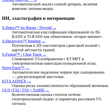
Автоматический анализ сонной артерии, включая
комплекс интима-медиа.
ИИ, эластография и интервенции
S-Detect™ for Breast / Thyroid →
Автоматическая классификация образований по BI-
RADS и TI-RADS как объективное «второе мнение».
S-Shearwave™ Imaging →
Поточечная и 2D-эластометрия сдвиговой волной с
картой жёсткости тканей.
S-Fusion™ / Clear Track →
Совмещение УЗ-изображения с КТ/МРТ и
электромагнитная навигация пункционной иглы.
NerveTrack™ →
Автоматическое выделение нервов при сканировании
— для регионарной анестезии.
IOTA ADNEX →
Оценка риска злокачественности образований яичников.
QUS (TAI / TSI) + EzHRI →
Количественная оценка стеатоза печени:
гепаторенальный индекс и параметры рассеяния УЗ-
сигнала.