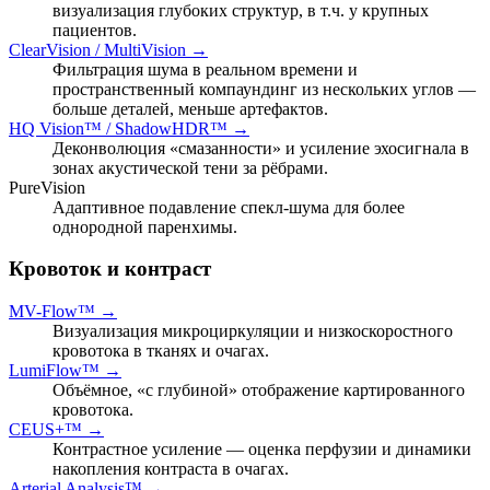
визуализация глубоких структур, в т.ч. у крупных
пациентов.
ClearVision / MultiVision →
Фильтрация шума в реальном времени и
пространственный компаундинг из нескольких углов —
больше деталей, меньше артефактов.
HQ Vision™ / ShadowHDR™ →
Деконволюция «смазанности» и усиление эхосигнала в
зонах акустической тени за рёбрами.
PureVision
Адаптивное подавление спекл-шума для более
однородной паренхимы.
Кровоток и контраст
MV-Flow™ →
Визуализация микроциркуляции и низкоскоростного
кровотока в тканях и очагах.
LumiFlow™ →
Объёмное, «с глубиной» отображение картированного
кровотока.
CEUS+™ →
Контрастное усиление — оценка перфузии и динамики
накопления контраста в очагах.
Arterial Analysis™ →