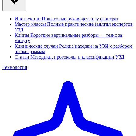
Инструкции
Пошаговые руководства «у сканера»
Мастер-классы
Полные практические занятия экспертов
УЗД
Клипы
Короткие вертикальные разборы — тезис за
минуту
Клинические случаи
Редкие находки на УЗИ с разбором
по эхограммам
Статьи
Методики, протоколы и классификации УЗД
Технологии