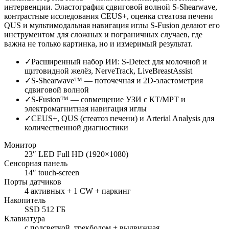
интервенции. Эластография сдвиговой волной S-Shearwave,
контрастные исследования CEUS+, оценка стеатоза печени
QUS и мультимодальная навигация иглы S-Fusion делают его
инструментом для сложных и пограничных случаев, где
важна не только картинка, но и измеримый результат.
✓
Расширенный набор ИИ: S-Detect для молочной и
щитовидной желёз, NerveTrack, LiveBreastAssist
✓
S-Shearwave™ — поточечная и 2D-эластометрия
сдвиговой волной
✓
S-Fusion™ — совмещение УЗИ с КТ/МРТ и
электромагнитная навигация иглы
✓
CEUS+, QUS (стеатоз печени) и Arterial Analysis для
количественной диагностики
Монитор
23″ LED Full HD (1920×1080)
Сенсорная панель
14″ touch-screen
Порты датчиков
4 активных + 1 CW + паркинг
Накопитель
SSD 512 ГБ
Клавиатура
с подсветкой, трекболом + выдвижная