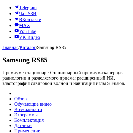
Telegram
Чат УЗИ
ВКонтакте
MAX
YouTube
VK Видео
Главная
/
Каталог
/
Samsung RS85
Samsung RS85
Премиум · стационар · Стационарный премиум-сканер для
радиологии и разделяемого приёма: расширенный ИИ,
эластография сдвиговой волной и навигация иглы S-Fusion.
Презентация
Обзор
Обучающие видео
Возможности
Эхограммы
Комплектация
Датчики
Применение