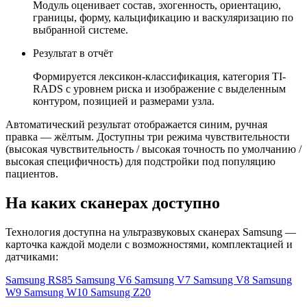
Модуль оценивает состав, эхогенность, ориентацию,
границы, форму, кальцификацию и васкуляризацию по
выбранной системе.
Результат в отчёт
Формируется лексикон-классификация, категория TI-
RADS с уровнем риска и изображение с выделенным
контуром, позицией и размерами узла.
Автоматический результат отображается синим, ручная
правка — жёлтым. Доступны три режима чувствительности
(высокая чувствительность / высокая точность по умолчанию /
высокая специфичность) для подстройки под популяцию
пациентов.
На каких сканерах доступно
Технология доступна на ультразвуковых сканерах Samsung —
карточка каждой модели с возможностями, комплектацией и
датчиками:
Samsung RS85
Samsung V6
Samsung V7
Samsung V8
Samsung
W9
Samsung W10
Samsung Z20