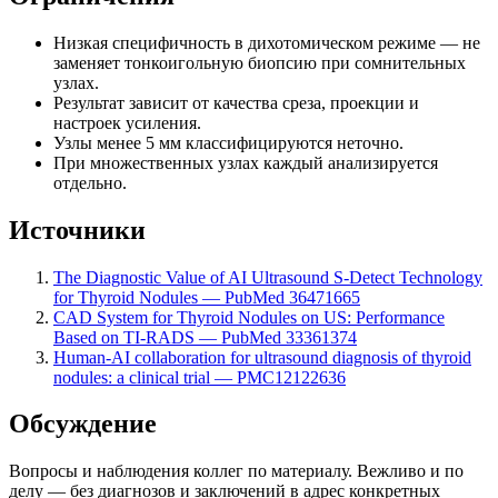
Низкая специфичность в дихотомическом режиме — не
заменяет тонкоигольную биопсию при сомнительных
узлах.
Результат зависит от качества среза, проекции и
настроек усиления.
Узлы менее 5 мм классифицируются неточно.
При множественных узлах каждый анализируется
отдельно.
Источники
The Diagnostic Value of AI Ultrasound S-Detect Technology
for Thyroid Nodules — PubMed 36471665
CAD System for Thyroid Nodules on US: Performance
Based on TI-RADS — PubMed 33361374
Human-AI collaboration for ultrasound diagnosis of thyroid
nodules: a clinical trial — PMC12122636
Обсуждение
Вопросы и наблюдения коллег по материалу. Вежливо и по
делу — без диагнозов и заключений в адрес конкретных