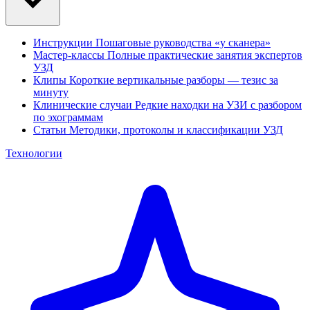
Инструкции
Пошаговые руководства «у сканера»
Мастер-классы
Полные практические занятия экспертов
УЗД
Клипы
Короткие вертикальные разборы — тезис за
минуту
Клинические случаи
Редкие находки на УЗИ с разбором
по эхограммам
Статьи
Методики, протоколы и классификации УЗД
Технологии