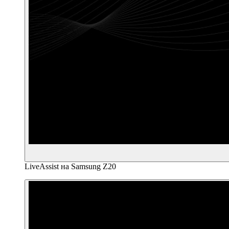
LiveAssist на Samsung Z20