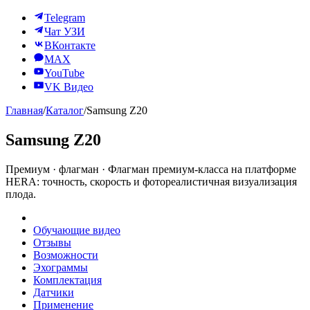
Telegram
Чат УЗИ
ВКонтакте
MAX
YouTube
VK Видео
Главная
/
Каталог
/
Samsung Z20
Samsung Z20
Премиум · флагман · Флагман премиум-класса на платформе
HERA: точность, скорость и фотореалистичная визуализация
плода.
Обзор
Обучающие видео
Отзывы
Возможности
Эхограммы
Комплектация
Датчики
Применение