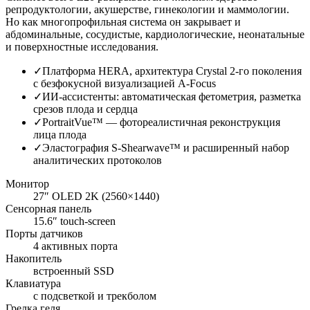
репродуктологии, акушерстве, гинекологии и маммологии.
Но как многопрофильная система он закрывает и
абдоминальные, сосудистые, кардиологические, неонатальные
и поверхностные исследования.
✓
Платформа HERA, архитектура Crystal 2-го поколения
с безфокусной визуализацией A-Focus
✓
ИИ-ассистенты: автоматическая фетометрия, разметка
срезов плода и сердца
✓
PortraitVue™ — фотореалистичная реконструкция
лица плода
✓
Эластография S-Shearwave™ и расширенный набор
аналитических протоколов
Монитор
27″ OLED 2K (2560×1440)
Сенсорная панель
15.6″ touch-screen
Порты датчиков
4 активных порта
Накопитель
встроенный SSD
Клавиатура
с подсветкой и трекболом
Грелка геля